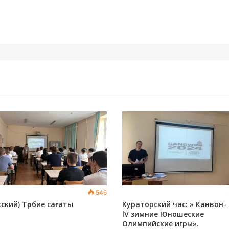
546
ский) Тәрбие сағаты
Кураторский час: » Канвон-
lV зимние Юношеские
Олимпийские игры».