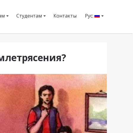
ам
Студентам
Контакты
Рус:
млетрясения?