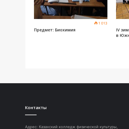
1 013
Предмет: Биохимия
IV зи
в Южн
Контакты
Адрес: Казахский колледж физической культуры,