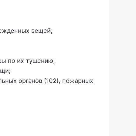
режденных вещей;
ры по их тушению;
ощи;
льных органов (102), пожарных