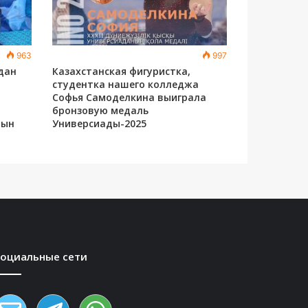
963
997
рдан
Казахстанская фигуристка,
студентка нашего колледжа
Софья Самоделкина выиграла
бронзовую медаль
рын
Универсиады-2025
Социальные сети