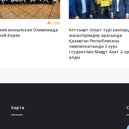
1 091
мняя юношеская Олимпиада
Ұлттық ат спорт түрі көкпа
ой Корее
жасөспірімдер арасында
Қазақстан Республикасы
чемпионатында 2 курс
студентіміз Мақсұт Азат 2-о
алды
Карта