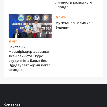
личности казахского
народа.
1 434
Мусиханов Зелимхан
Элиевич
994
Бокстан кіші
жасөспірімдер арасынан
өткен сайыста 3курс
студентіміз Бақытбек
Нұрдаулет1-орын иегері
атанды
Контакты